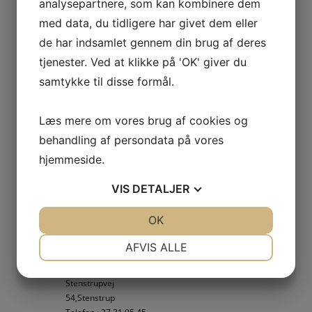
analysepartnere, som kan kombinere dem
Per Ole Front
Stenstrup
med data, du tidligere har givet dem eller
Jættestuevej 10 C
Telefon 21 65 64 68
4573 Højby
de har indsamlet gennem din brug af deres
E-mail:bj-ide@mail.dk
Telefon 30358274
tjenester. Ved at klikke på 'OK' giver du
Vedtægter Stenstrup
samtykke til disse formål.
Kasser/ Bogholder
Forsamlingshus
Tina J .Jensen
Ndr Asmindrup
Læs mere om vores brug af cookies og
Telefon 40304245
behandling af persondata på vores
hjemmeside.
Bestyrelsesmedlem
Bente Jørgensen
VIS
DETALJER
Stenstrupvej 66 ,
Stenstrup
JA
NEJ
OK
JA
NEJ
Telefon 21 65 64 68
E-mail:bj-ide@mail.dk
NØDVENDIGE
PRÆFERENCER
AFVIS ALLE
Ane Løkken
JA
NEJ
JA
NEJ
Stenstrupvej
MARKETING
STATISTIK
54,Stenstrup