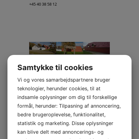
+45 40 38 58 12
Samtykke til cookies
Bestyrelsen
Venner/ Støtte
af
Vi og vores samarbejdspartnere bruger
Formand
Stenstrup
Karin Werther
teknologier, herunder cookies, til at
Stenstrupvej 64,
Forsamlingshus
indsamle oplysninger om dig til forskellige
Stenstrup
:
formål, herunder: Tilpasning af annoncering,
Telefon 52 42 03 33
E-mail:
bedre brugeroplevelse, funktionalitet,
kaweshine@gmail.com
Kontakt :
statistik og marketing. Disse oplysninger
Bente Jørgensen
kan blive delt med annoncerings- og
Næstformand
Stenstrupvej 66 ,