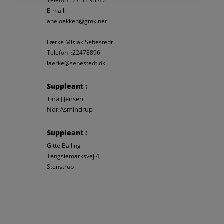
Telefon : 27 31 95 45
E-mail:
aneloekken@gmx.net
Lærke Misiak Sehestedt
Telefon :22478896
laerke@sehestedt.dk
Suppleant :
Tina J.Jensen
Ndr,Asmindrup
Suppleant :
Gitte Balling
Tengslemarksvej 4,
Stenstrup